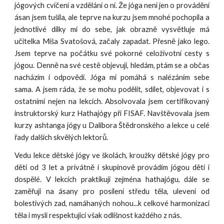
jógových cvičení a vzdělání o ní. Že jóga není jen o provádění
ásan jsem tušila, ale teprve na kurzu jsem mnohé pochopila a
jednotlivé dílky mi do sebe, jak obrazně vysvětluje má
učitelka Míša Svatošová, začaly zapadat. Přesně jako lego.
Jsem teprve na počátku své pokorné celoživotní cesty s
jógou. Denně na své cestě objevuji, hledám, ptám se a občas
nacházím i odpovědi. Jóga mi pomáhá s nalézáním sebe
sama. A jsem ráda, že se mohu podělit, sdílet, objevovat i s
ostatními nejen na lekcích. Absolvovala jsem certifikovaný
instruktorský kurz Hathajógy při FISAF. Navštěvovala jsem
kurzy ashtanga jógy u Dalibora Štědronského a lekce u celé
řady dalších skvělých lektorů.
Vedu lekce dětské jógy ve školách, kroužky dětské jógy pro
děti od 3 let a privátně i skupinově provádím jógou děti i
dospělé. V lekcích praktikuji zejména hathajógu, dále se
zaměřuji na ásany pro posílení středu těla, ulevení od
bolestivých zad, namáhaných nohou...k celkové harmonizaci
těla i mysli respektující však odlišnost každého z nás.