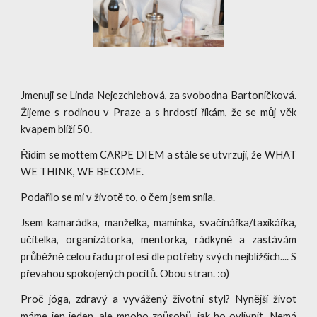
Jmenuji se Linda Nejezchlebová, za svobodna Bartoníčková.
Žijeme s rodinou v Praze a s hrdostí říkám, že se můj věk
kvapem blíží 50.
Řídím se mottem CARPE DIEM a stále se utvrzuji, že WHAT
WE THINK, WE BECOME.
Podařilo se mi v životě to, o čem jsem snila.
Jsem kamarádka, manželka, maminka, svačinářka/taxikářka,
učitelka, organizátorka, mentorka, rádkyně a zastávám
průběžně celou řadu profesí dle potřeby svých nejbližších.... S
převahou spokojených pocitů. Obou stran. :o)
Proč jóga, zdravý a vyvážený životní styl? Nynější život
máme jen jeden, ale mnoho způsobů, jak ho ovlivnit. Nemá