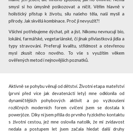
smysl si ho úmyslně poškozovat a ničit. Věřím hlavně v
holistický přístup k životu, sílu našeho těla, naší mysli a
přírody. Jak skvělá kombinace. Proč ji nevyužít?!
Všichni potřebujeme dýchat, pít a jíst. Nikomu nevnucuji bio,
lokální, farmářské, vegetariánské, či jinak přívlastková jídla a
typy stravování. Preferuji kvalitu, střídmost a otevřenou
mysl zkusit něco nového. To vše s využitím věkem
ověřených metod i nejnovějších poznatků.
Aktivně se pohybu věnuji od dětství. Životní etapa mateřství
(první před více jak devatenácti lety) mne odklonila od
dynamičtějších pohybových aktivit a po vyzkoušení
rozličných moderních forem cvičení jsem se dostala k
powerjóze. Díky ní jsem přišla do prvního fyzického kontaktu
s životní cestou, jež mne oslovila natolik, že mi zvídavost
nedala a postupem let jsem začala hledat další druhy