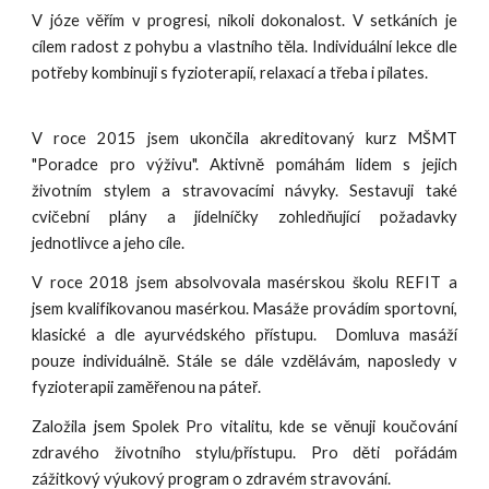
V józe věřím v progresi, nikoli dokonalost. V setkáních je
cílem radost z pohybu a vlastního těla. Individuální lekce dle
potřeby kombinuji s fyzioterapií, relaxací a třeba i pilates.
V roce 2015 jsem ukončila akreditovaný kurz MŠMT
"Poradce pro výživu". Aktivně pomáhám lidem s jejich
životním stylem a stravovacími návyky. Sestavuji také
cvičební plány a jídelníčky zohledňující požadavky
jednotlivce a jeho cíle.
V roce 2018 jsem absolvovala masérskou školu REFIT a
jsem kvalifikovanou masérkou. Masáže provádím sportovní,
klasické a dle ayurvédského přístupu. Domluva masáží
pouze individuálně. Stále se dále vzdělávám, naposledy v
fyzioterapii zaměřenou na páteř.
Založila jsem Spolek Pro vitalitu, kde se věnuji koučování
zdravého životního stylu/přístupu. Pro děti pořádám
zážitkový výukový program o zdravém stravování.