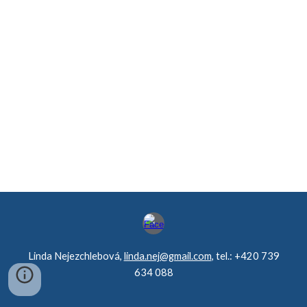
Linda Nejezchlebová,
linda.nej@gmail.com
, tel.: +420 739
634 088